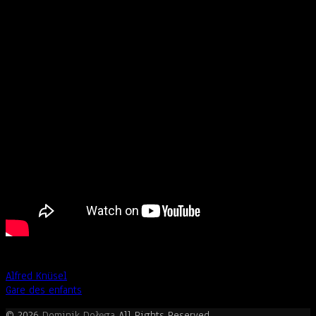
Post
Alfred Knüsel
Gare des enfants
navigation
© 2026
Dominik Dołęga
All Rights Reserved.