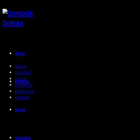
About
About
Projekte
Musik
Projekte
Konzerte
Edukation
Kontakt
Musik
Konzerte